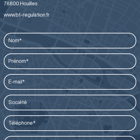
78800 Houilles
www.bt-regulation.fr
Nom*
Prénom*
E-mail*
Société
Téléphone*