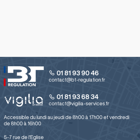
produits pourront être mis en œuvre en tant
qu’
optimiseur de relance en chauffage collectif
afin
de répondre aux conditions de délivrance des
certificats d’économie d’énergie de type CEE BAT-
TH-109.
Cette norme s'applique aussi dans le cadre de
l'opération BAR-TH-123 comme "
Optimiseur de
relance en chauffage collectif
".
01 81 93 90 46
contact@bt-regulation.fr
01 81 93 68 34
contact@vigilia-services.fr
Accessible du lundi au jeudi de 8h00 à 17h00 et vendredi
de 8h00 à 16h00
5-7 rue de l'Eglise