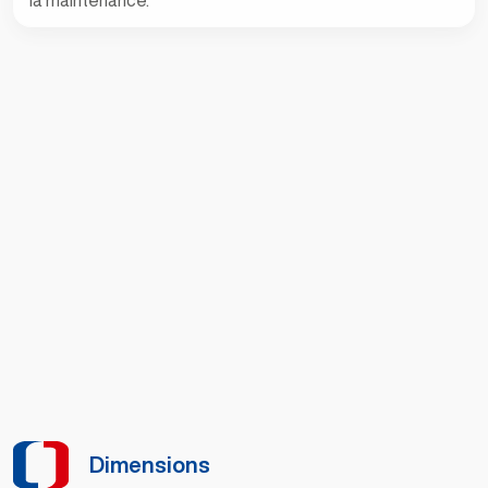
Auto-détections sonde et capteur
Le régulateur détecte automatiquement la rupture ou
le court-circuit de la sonde extérieure et du capteur de
pression (4-20mA uniquement). En cas de défaut, le
régulateur désactive la fonction associée.
Dimensions